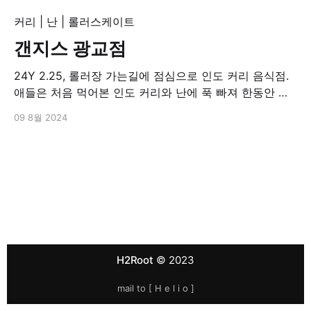
커리
|
난
|
롤러스케이트
갠지스 광교점
24Y 2.25, 롤러장 가는길에 점심으로 인도 커리 음식점.
애들은 처음 먹어본 인도 커리와 난에 푹 빠져 한동안 인
도 커리집 자주? 갔던 기억이... 그리고, 그날의 롤러장은
09 8월 2024
전에 갔을때 보다 더 힘들던 기억도...
H2Root
© 2023
mail to [
H e l i o
]