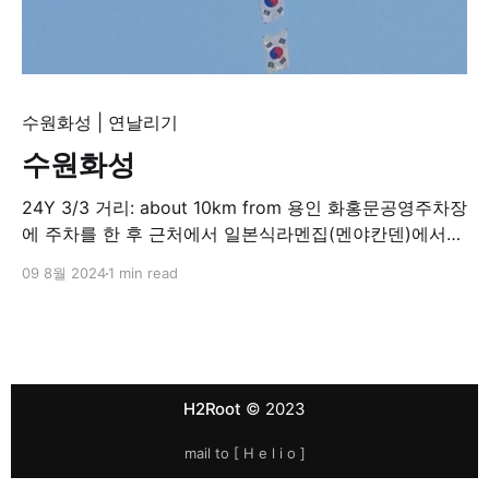
수원화성
|
연날리기
수원화성
24Y 3/3 거리: about 10km from 용인 화홍문공영주차장
에 주차를 한 후 근처에서 일본식라멘집(멘야칸덴)에서
소유라멘(간장+닭육수),시오라멘(닭육수) 시켜먹고... 장
09 8월 2024
1 min read
안문에서 부터 연무대안내소까지 도보 길건너 창룡문 앞
잔디에서 많은 사람들이 연을 날리고 있었고, 우리가족도
동참 찬바람 많이 불어 힘들 날이였지만, 아이들은 추위에
도 굴하지 않고 매우 즐거워했던...
H2Root
© 2023
mail to [
H e l i o
]